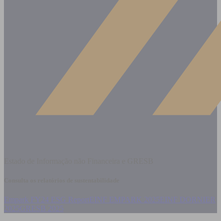
Estado de Informação não Financeira e GRESB
Consulta os relatórios de sustentabilidade
Empark FY24 ESG Report
EINF EMPARK 2025
EINF DORNIER
2025
GRESB 2025